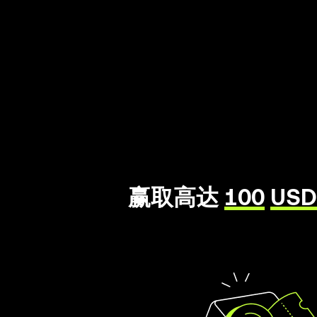
赢取高达
100
USD